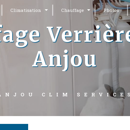
Climatisation
Chauffage
Photos
fage Verrièr
Anjou
ANJOU CLIM SERVICE