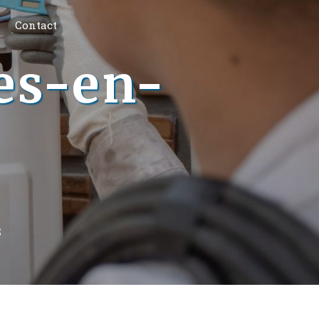
Contact
es-en-
S