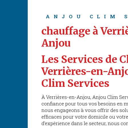
ANJOU CLIM 
chauffage à Verri
Anjou
Les Services de C
Verrières-en-Anj
Clim Services
À Verrières-en-Anjou, Anjou Clim Serv
confiance pour tous vos besoins en m
nous engageons à vous offrir des solu
efficaces pour votre domicile ou votr
d'expérience dans le secteur, nous c