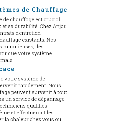
stèmes de Chauffage
e de chauffage est crucial
et sa durabilité. Chez Anjou
trats d'entretien
hauffage existants. Nos
ns minutieuses, des
ntir que votre système
imale.
icace
ec votre système de
ntervenir rapidement. Nous
age peuvent survenir à tout
ons un service de dépannage
echniciens qualifiés
ème et effectueront les
er la chaleur chez vous ou