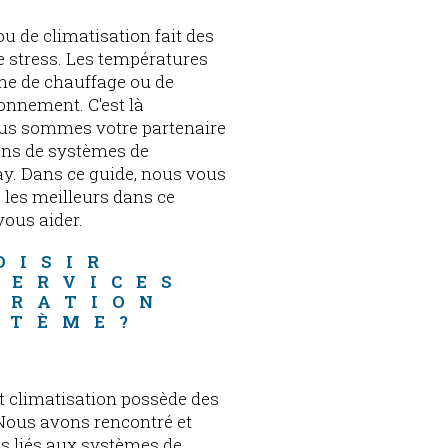
u de climatisation fait des
e stress. Les températures
me de chauffage ou de
ionnement. C'est là
ous sommes votre partenaire
ions de systèmes de
lay. Dans ce guide, nous vous
les meilleurs dans ce
ous aider.
OISIR 
SERVICES 
ARATION 
STÈME?
e
t climatisation possède des
 Nous avons rencontré et
s liés aux systèmes de