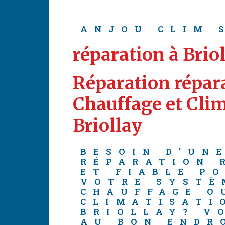
ANJOU CLIM 
réparation à Brio
Réparation répara
Chauffage et Clim
Briollay
BESOIN D'UN
RÉPARATION 
ET FIABLE P
VOTRE SYSTÈ
CHAUFFAGE O
CLIMATISATI
BRIOLLAY? V
AU BON ENDR