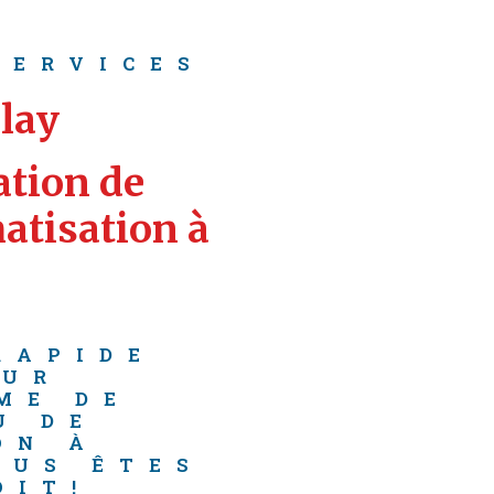
SERVICES
llay
tion de 
atisation à 
E 
RAPIDE 
OUR 
ME DE 
U DE 
ON À 
OUS ÊTES 
OIT!