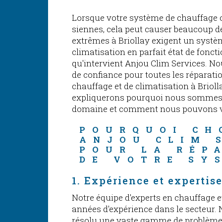
Lorsque votre système de chauffage o
siennes, cela peut causer beaucoup d
extrêmes à Briollay exigent un systè
climatisation en parfait état de fonct
qu'intervient Anjou Clim Services. N
de confiance pour toutes les réparat
chauffage et de climatisation à Briol
expliquerons pourquoi nous sommes 
domaine et comment nous pouvons v
POURQUOI CH
ANJOU CLIM 
POUR LA RÉP
DE VOTRE SY
1. Expérience et expertis
Notre équipe d'experts en chauffage e
années d'expérience dans le secteur.
résolu une vaste gamme de problème