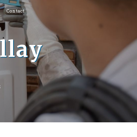
Contact
llay
S