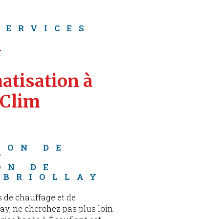
SERVICES
y
atisation à 
 Clim 
ION DE 
T 
ON DE 
 BRIOLLAY
 de chauffage et de
lay, ne cherchez pas plus loin