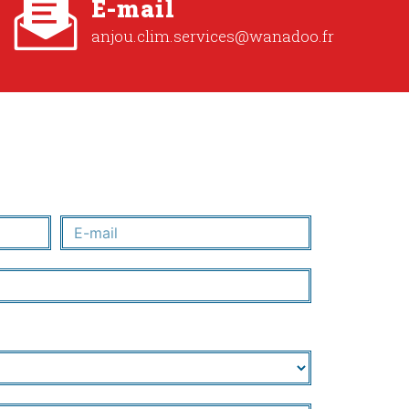
E-mail
anjou.clim.services@wanadoo.fr