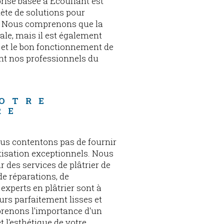
rise basée à Écouflant est
ète de solutions pour
e. Nous comprenons que la
ale, mais il est également
ir et le bon fonctionnement de
ent nos professionnels du
N 
VOTRE 
RE 
us contentons pas de fournir
tisation exceptionnels. Nous
 des services de plâtrier de
e réparations, de
experts en plâtrier sont à
urs parfaitement lisses et
prenons l'importance d'un
t l'esthétique de votre