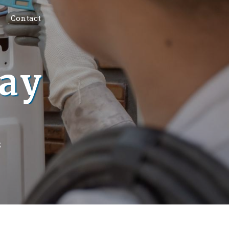
Contact
lay
S