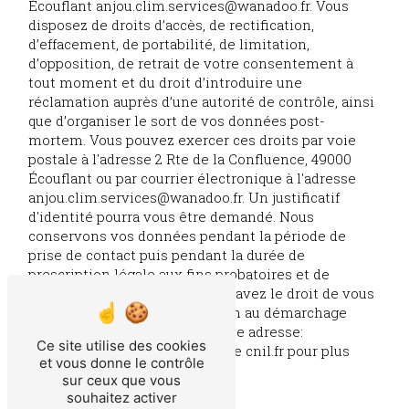
Écouflant anjou.clim.services@wanadoo.fr. Vous
disposez de droits d’accès, de rectification,
d’effacement, de portabilité, de limitation,
d’opposition, de retrait de votre consentement à
tout moment et du droit d’introduire une
réclamation auprès d’une autorité de contrôle, ainsi
que d’organiser le sort de vos données post-
mortem. Vous pouvez exercer ces droits par voie
postale à l'adresse 2 Rte de la Confluence, 49000
Écouflant ou par courrier électronique à l'adresse
anjou.clim.services@wanadoo.fr. Un justificatif
d'identité pourra vous être demandé. Nous
conservons vos données pendant la période de
prise de contact puis pendant la durée de
prescription légale aux fins probatoires et de
gestion des contentieux. Vous avez le droit de vous
inscrire sur la liste d'opposition au démarchage
téléphonique, disponible à cette adresse:
Ce site utilise des cookies
Bloctel.gouv.fr
. Consultez le site cnil.fr pour plus
et vous donne le contrôle
d’informations sur vos droits.
sur ceux que vous
souhaitez activer