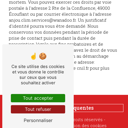
mortem. Vous pouvez exercer ces droits par voie
postale à l'adresse 2 Rte de la Confluence, 49000
Écouflant ou par courrier électronique à l'adresse
anjou.clim.services@wanadoo.fr. Un justificatif
d'identité pourra vous être demandé. Nous
conservons vos données pendant la période de
prise de contact puis pendant la durée de
prescription légale aux fins probatoires et de
gestion des contentieux. Vous avez le droit de vous
inscrire sur la liste d'opposition au démarchage
téléphonique, disponible à cette adresse:
Ce site utilise des cookies
Bloctel.gouv.fr
. Consultez le site cnil.fr pour plus
et vous donne le contrôle
d’informations sur vos droits.
sur ceux que vous
souhaitez activer
Tout accepter
Recherches fréquentes
Tout refuser
©
Vistalid
- 2026 - Tous droits réservés -
Personnaliser
Mentions légales
-
Gestion des cookies