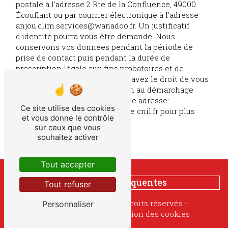
postale à l'adresse 2 Rte de la Confluence, 49000
Écouflant ou par courrier électronique à l'adresse
anjou.clim.services@wanadoo.fr. Un justificatif
d'identité pourra vous être demandé. Nous
conservons vos données pendant la période de
prise de contact puis pendant la durée de
prescription légale aux fins probatoires et de
gestion des contentieux. Vous avez le droit de vous
inscrire sur la liste d'opposition au démarchage
téléphonique, disponible à cette adresse:
Ce site utilise des cookies
Bloctel.gouv.fr
. Consultez le site cnil.fr pour plus
et vous donne le contrôle
d’informations sur vos droits.
sur ceux que vous
souhaitez activer
Tout accepter
Recherches fréquentes
Tout refuser
©
Vistalid
- 2026 - Tous droits réservés -
Personnaliser
Mentions légales
-
Gestion des cookies