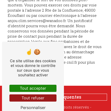
mortem. Vous pouvez exercer ces droits par voie
postale à l'adresse 2 Rte de la Confluence, 49000
Écouflant ou par courrier électronique à l'adresse
anjou.clim.services@wanadoo.fr. Un justificatif
d'identité pourra vous être demandé. Nous
conservons vos données pendant la période de
prise de contact puis pendant la durée de
prescription légale aux fins probatoires et de
gestion des contentieux. Vous avez le droit de vous
inscrire sur la liste d'opposition au démarchage
téléphonique, disponible à cette adresse:
Ce site utilise des cookies
Bloctel.gouv.fr
. Consultez le site cnil.fr pour plus
et vous donne le contrôle
d’informations sur vos droits.
sur ceux que vous
souhaitez activer
Tout accepter
Recherches fréquentes
Tout refuser
©
Vistalid
- 2026 - Tous droits réservés -
Personnaliser