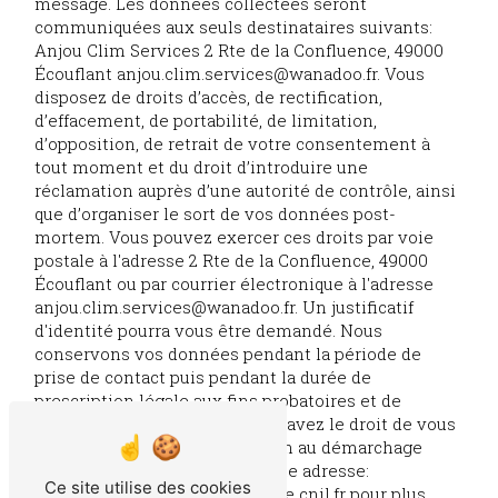
message. Les données collectées seront
communiquées aux seuls destinataires suivants:
Anjou Clim Services 2 Rte de la Confluence, 49000
Écouflant anjou.clim.services@wanadoo.fr. Vous
disposez de droits d’accès, de rectification,
d’effacement, de portabilité, de limitation,
d’opposition, de retrait de votre consentement à
tout moment et du droit d’introduire une
réclamation auprès d’une autorité de contrôle, ainsi
que d’organiser le sort de vos données post-
mortem. Vous pouvez exercer ces droits par voie
postale à l'adresse 2 Rte de la Confluence, 49000
Écouflant ou par courrier électronique à l'adresse
anjou.clim.services@wanadoo.fr. Un justificatif
d'identité pourra vous être demandé. Nous
conservons vos données pendant la période de
prise de contact puis pendant la durée de
prescription légale aux fins probatoires et de
gestion des contentieux. Vous avez le droit de vous
inscrire sur la liste d'opposition au démarchage
téléphonique, disponible à cette adresse:
Ce site utilise des cookies
Bloctel.gouv.fr
. Consultez le site cnil.fr pour plus