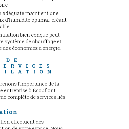
oire.
on adéquate maintient une
x d'humidité optimal, créant
able.
ntilation bien conçue peut
tre système de chauffage et
ne des économies d'énergie.
 DE 
SERVICES 
TILATION
renons l'importance de la
e entreprise à Écouflant.
me complète de services liés
lation
tion effectuent des
ation de votre espace. Nous