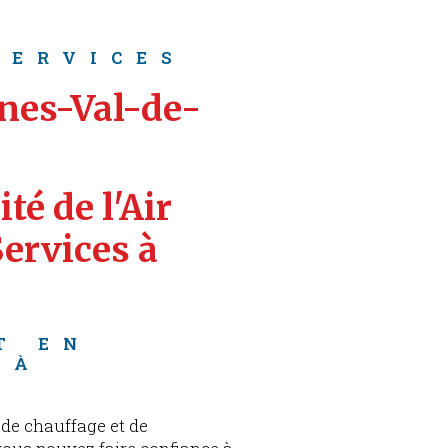
SERVICES
nnes-Val-de-
té de l'Air 
ervices à 
T EN 
 À 
de chauffage et de