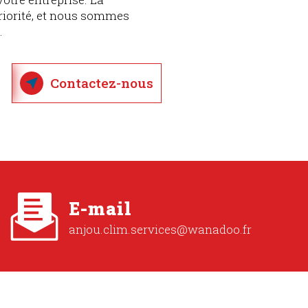
priorité, et nous sommes
.
Contactez-nous
E-mail
anjou.clim.services@wanadoo.fr