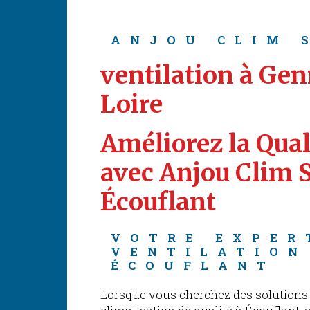
ANJOU CLIM 
ventilation à Ge
Loire
Améliorez la Quali
avec Anjou Clim S
Écouflant
VOTRE EXPER
VENTILATION
ÉCOUFLANT
Lorsque vous cherchez des solutions 