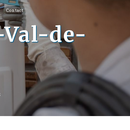
Contact
-Val-de-
S