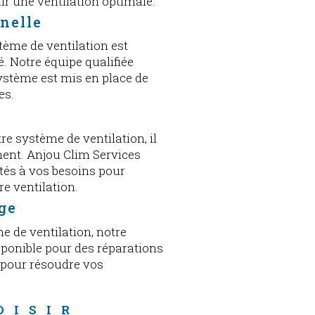
ir une ventilation optimale.
nnelle
tème de ventilation est
é. Notre équipe qualifiée
système est mis en place de
es.
e système de ventilation, il
ement. Anjou Clim Services
tés à vos besoins pour
e ventilation.
ge
e de ventilation, notre
isponible pour des réparations
 pour résoudre vos
OISIR 