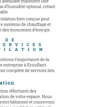
on adéquate maintient une
x d'humidité optimal, créant
able.
ntilation bien conçue peut
tre système de chauffage et
ne des économies d'énergie.
 DE 
SERVICES 
TILATION
renons l'importance de la
e entreprise à Écouflant.
me complète de services liés
lation
tion effectuent des
ation de votre espace. Nous
e votre bâtiment et concevons