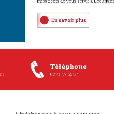
impatients de vous servir à Écouflant
En savoir plus
Téléphone
nt
02 41 47 55 87