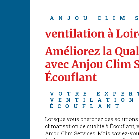
ANJOU CLIM 
ventilation à Loi
Améliorez la Quali
avec Anjou Clim S
Écouflant
VOTRE EXPER
VENTILATION
ÉCOUFLANT
Lorsque vous cherchez des solutions 
climatisation de qualité à Écouflant,
Anjou Clim Services. Mais saviez-v