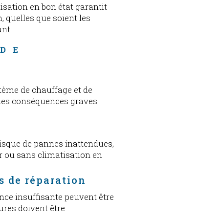
sation en bon état garantit
 quelles que soient les
ant.
DE 
 
E
tème de chauffage et de
 des conséquences graves.
isque de pannes inattendues,
r ou sans climatisation en
s de réparation
ce insuffisante peuvent être
ures doivent être