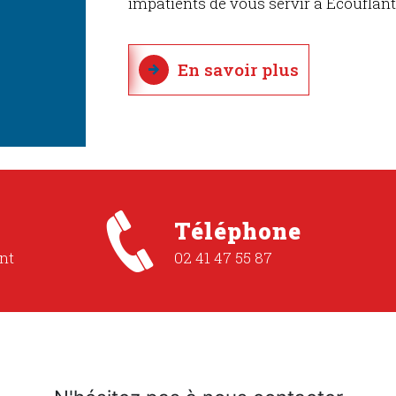
impatients de vous servir à Écouflant
En savoir plus
Téléphone
nt
02 41 47 55 87