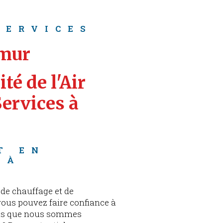
SERVICES
umur
té de l'Air 
ervices à 
T EN 
 À 
de chauffage et de
 vous pouvez faire confiance à
ous que nous sommes