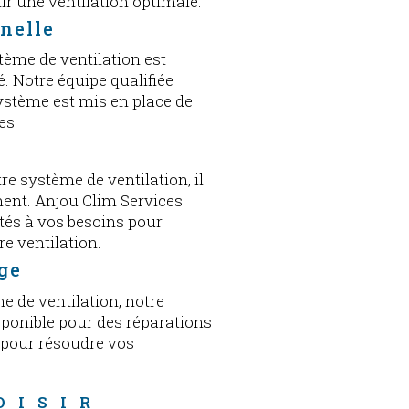
ir une ventilation optimale.
nnelle
tème de ventilation est
é. Notre équipe qualifiée
système est mis en place de
es.
e système de ventilation, il
ement. Anjou Clim Services
tés à vos besoins pour
e ventilation.
ge
e de ventilation, notre
isponible pour des réparations
 pour résoudre vos
OISIR 