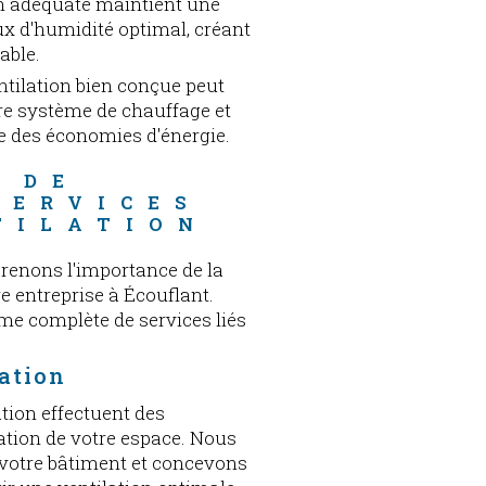
on adéquate maintient une
x d'humidité optimal, créant
able.
ntilation bien conçue peut
tre système de chauffage et
ne des économies d'énergie.
 DE 
SERVICES 
TILATION
renons l'importance de la
e entreprise à Écouflant.
me complète de services liés
lation
tion effectuent des
ation de votre espace. Nous
e votre bâtiment et concevons