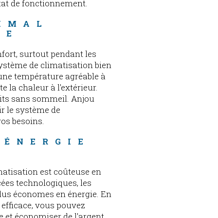
état de fonctionnement.
IMAL 
ÉE
fort, surtout pendant les
ystème de climatisation bien
une température agréable à
e la chaleur à l'extérieur.
nuits sans sommeil. Anjou
ir le système de
vos besoins.
'ÉNERGIE 
atisation est coûteuse en
cées technologiques, les
us économes en énergie. En
 efficace, vous pouvez
 et économiser de l'argent