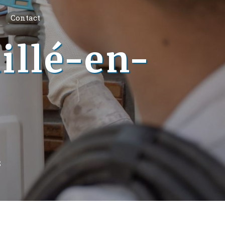
Contact
illé-en-
S