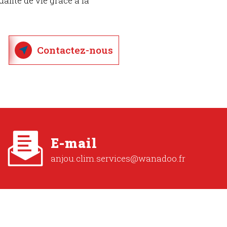
lité de vie grâce à la
Contactez-nous
E-mail
anjou.clim.services@wanadoo.fr