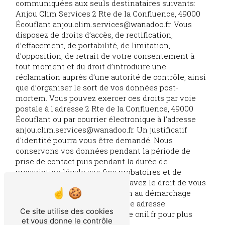
communiquées aux seuls destinataires suivants:
Anjou Clim Services 2 Rte de la Confluence, 49000
Écouflant anjou.clim.services@wanadoo.fr. Vous
disposez de droits d’accès, de rectification,
d’effacement, de portabilité, de limitation,
d’opposition, de retrait de votre consentement à
tout moment et du droit d’introduire une
réclamation auprès d’une autorité de contrôle, ainsi
que d’organiser le sort de vos données post-
mortem. Vous pouvez exercer ces droits par voie
postale à l'adresse 2 Rte de la Confluence, 49000
Écouflant ou par courrier électronique à l'adresse
anjou.clim.services@wanadoo.fr. Un justificatif
d'identité pourra vous être demandé. Nous
conservons vos données pendant la période de
prise de contact puis pendant la durée de
prescription légale aux fins probatoires et de
gestion des contentieux. Vous avez le droit de vous
inscrire sur la liste d'opposition au démarchage
téléphonique, disponible à cette adresse:
Ce site utilise des cookies
Bloctel.gouv.fr
. Consultez le site cnil.fr pour plus
et vous donne le contrôle
d’informations sur vos droits.